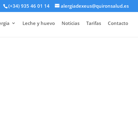
(+34) 935 46 01 14
alergiadexeus@quironsalud.es
ergia
Leche y huevo
Noticias
Tarifas
Contacto