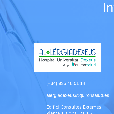
I
(+34) 935 46 01 14
alergiadexeus@quironsalud.es
Edifici Consultes Externes
Planta 1, Consulta 1.2