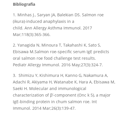
Bibliografía
1. Minhas J., Saryan JA, Balekian DS. Salmon roe
(ikura)-induced anaphylaxis in a
child. Ann Allergy Asthma Immunol. 2017
Mar;118(3):365-366.
2. Yanagida N, Minoura T, Takahashi K, Sato S,
Ebisawa M.Salmon roe-specific serum IgE predicts
oral salmon roe food challenge test results.
Pediatr Allergy Immunol. 2016 May;27(3):324-7.
3. Shimizu Y, Kishimura H, Kanno G, Nakamura A,
Adachi R, Akiyama H, Watanabe K, Hara A, Ebisawa M,
Saeki H. Molecular and immunological
characterization of β’-component (Onc k 5), a major
IgE-binding protein in chum salmon roe. Int
Immunol. 2014 Mar;26(3):139-47.