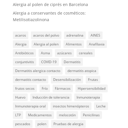
Alergia al polen de ciprés en Barcelona
Alergia a conservantes de cosméticos:
Metilisotiazolinona
acaros
acaros del polvo
adrenalina
AINES
Alergia
Alergia al polen
Alimentos
Anafilaxia
Antibióticos
Asma
azúcares
cereales
conjuntivitis
COVID-19
Dermatitis
Dermatitis alergica contacto
dermatitis atopica
dermatitis contacto
Desensibilización
Frutas
frutos secos
Frío
Fármacos
Hipersensibilidad
Huevo
Inducción de tolerancia
Inmunoterapia
Inmunoterapia oral
insectos himenópteros
Leche
LTP
Medicamentos
melocotón
Penicilinas
pescados
polen
Pruebas de alergia