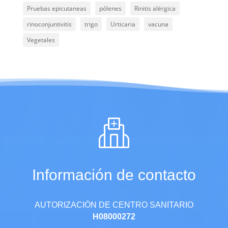
Pruebas epicutaneas
pólenes
Rinitis alérgica
rinoconjuntivitis
trigo
Urticaria
vacuna
Vegetales
Información de contacto
AUTORIZACIÓN DE CENTRO SANITARIO
H08000272