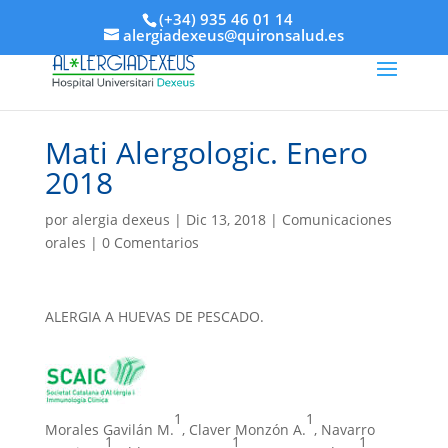
(+34) 935 46 01 14
alergiadexeus@quironsalud.es
Mati Alergologic. Enero
2018
por
alergia dexeus
|
Dic 13, 2018
|
Comunicaciones
orales
|
0 Comentarios
ALERGIA A HUEVAS DE PESCADO.
1
1
Morales Gavilán M.
, Claver Monzón A.
, Navarro
1
1
1