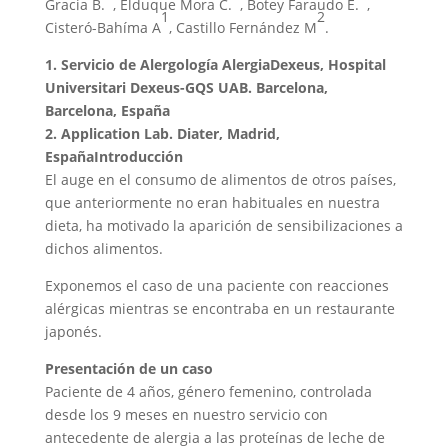
Gracia B.
, Elduque Mora C.
, Botey Faraudo E.
,
1
2
Cisteró-Bahíma A
, Castillo Fernández M
.
1. Servicio de Alergología AlergiaDexeus, Hospital
Universitari Dexeus-GQS UAB. Barcelona,
Barcelona, España
2. Application Lab. Diater, Madrid,
España
Introducción
El auge en el consumo de alimentos de otros países,
que anteriormente no eran habituales en nuestra
dieta, ha motivado la aparición de sensibilizaciones a
dichos alimentos.
Exponemos el caso de una paciente con reacciones
alérgicas mientras se encontraba en un restaurante
japonés.
Presentación de un caso
Paciente de 4 años, género femenino, controlada
desde los 9 meses en nuestro servicio con
antecedente de alergia a las proteínas de leche de