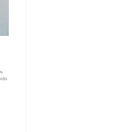
os
nido