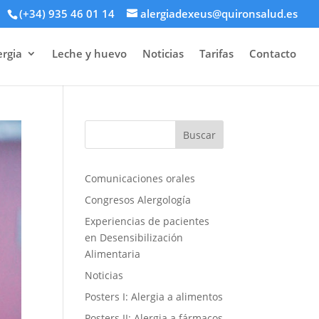
(+34) 935 46 01 14
alergiadexeus@quironsalud.es
ergia
Leche y huevo
Noticias
Tarifas
Contacto
Comunicaciones orales
Congresos Alergología
Experiencias de pacientes
en Desensibilización
Alimentaria
Noticias
Posters I: Alergia a alimentos
Posters II: Alergia a fármacos