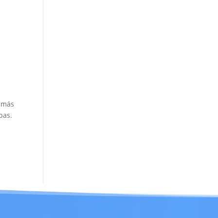
s más
pas.