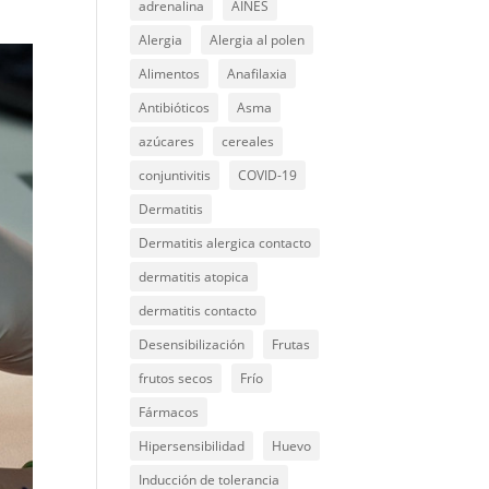
adrenalina
AINES
Alergia
Alergia al polen
Alimentos
Anafilaxia
Antibióticos
Asma
azúcares
cereales
conjuntivitis
COVID-19
Dermatitis
Dermatitis alergica contacto
dermatitis atopica
dermatitis contacto
Desensibilización
Frutas
frutos secos
Frío
Fármacos
Hipersensibilidad
Huevo
Inducción de tolerancia