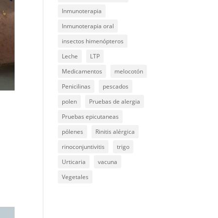
Inmunoterapia
Inmunoterapia oral
insectos himenópteros
Leche
LTP
Medicamentos
melocotón
Penicilinas
pescados
polen
Pruebas de alergia
Pruebas epicutaneas
pólenes
Rinitis alérgica
rinoconjuntivitis
trigo
y
Urticaria
vacuna
Vegetales