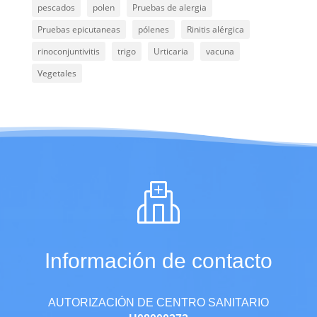
pescados
polen
Pruebas de alergia
Pruebas epicutaneas
pólenes
Rinitis alérgica
rinoconjuntivitis
trigo
Urticaria
vacuna
Vegetales
Información de contacto
AUTORIZACIÓN DE CENTRO SANITARIO