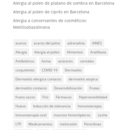
Alergia al polen de platano de sombra en Barcelona
Alergia al polen de ciprés en Barcelona
Alergia a conservantes de cosméticos:
Metilisotiazolinona
acaros
acaros del polvo
adrenalina
AINES
Alergia
Alergia al polen
Alimentos
Anafilaxia
Antibióticos
Asma
azúcares
cereales
conjuntivitis
COVID-19
Dermatitis
Dermatitis alergica contacto
dermatitis atopica
dermatitis contacto
Desensibilización
Frutas
frutos secos
Frío
Fármacos
Hipersensibilidad
Huevo
Inducción de tolerancia
Inmunoterapia
Inmunoterapia oral
insectos himenópteros
Leche
LTP
Medicamentos
melocotón
Penicilinas