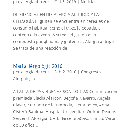
por
alergia dexeus
|
Oct 3, 2019
|
Noticias
DIFERENCIAS ENTRE ALERGIA AL TRIGO Y LA
CELIAQUÍA El gluten se encuentra en cereales de
consumo habitual como el trigo, la cebada, el
centeno o la avena. A su vez el gluten está
compuesto por gliadina y glutenina. Alergia al trigo
Se trata de una reacción de...
Matí al·lèrgològic 2016
por
alergia dexeus
|
Feb 2, 2016
|
Congresos
Alergología
A FALTA DE PAN BUENAS SON TORTAS Comunicación
premiada Eladia Alarcón, Begoña Navarro, Ángela
Claver, Mariano de la Borbolla, Elena Botey, Anna
Cisteró-Bahima. Hospital Universitari Quiron Dexeus.
Servei d´Al·lergia. UAB. BarcelonaCaso clínico: Varón
de 39 años...