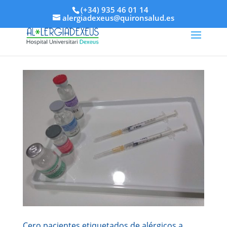
(+34) 935 46 01 14
alergiadexeus@quironsalud.es
Cero pacientes etiquetados de alérgicos a