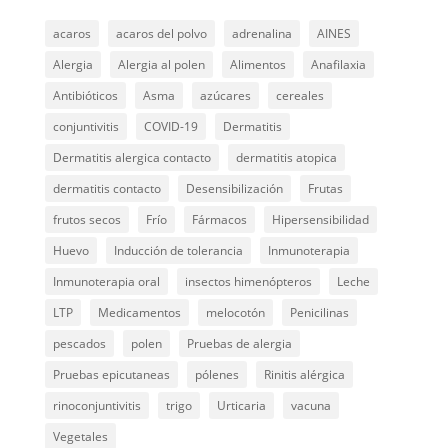
acaros
acaros del polvo
adrenalina
AINES
Alergia
Alergia al polen
Alimentos
Anafilaxia
Antibióticos
Asma
azúcares
cereales
conjuntivitis
COVID-19
Dermatitis
Dermatitis alergica contacto
dermatitis atopica
dermatitis contacto
Desensibilización
Frutas
frutos secos
Frío
Fármacos
Hipersensibilidad
Huevo
Inducción de tolerancia
Inmunoterapia
Inmunoterapia oral
insectos himenópteros
Leche
LTP
Medicamentos
melocotón
Penicilinas
pescados
polen
Pruebas de alergia
Pruebas epicutaneas
pólenes
Rinitis alérgica
rinoconjuntivitis
trigo
Urticaria
vacuna
Vegetales