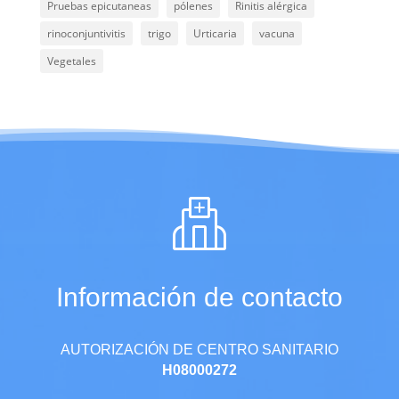
Pruebas epicutaneas
pólenes
Rinitis alérgica
rinoconjuntivitis
trigo
Urticaria
vacuna
Vegetales
Información de contacto
AUTORIZACIÓN DE CENTRO SANITARIO
H08000272