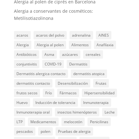
Alergia al polen de ciprés en Barcelona
Alergia a conservantes de cosméticos:
Metilisotiazolinona
acaros
acaros del polvo
adrenalina
AINES
Alergia
Alergia al polen
Alimentos
Anafilaxia
Antibióticos
Asma
azúcares
cereales
conjuntivitis
COVID-19
Dermatitis
Dermatitis alergica contacto
dermatitis atopica
dermatitis contacto
Desensibilización
Frutas
frutos secos
Frío
Fármacos
Hipersensibilidad
Huevo
Inducción de tolerancia
Inmunoterapia
Inmunoterapia oral
insectos himenópteros
Leche
LTP
Medicamentos
melocotón
Penicilinas
pescados
polen
Pruebas de alergia