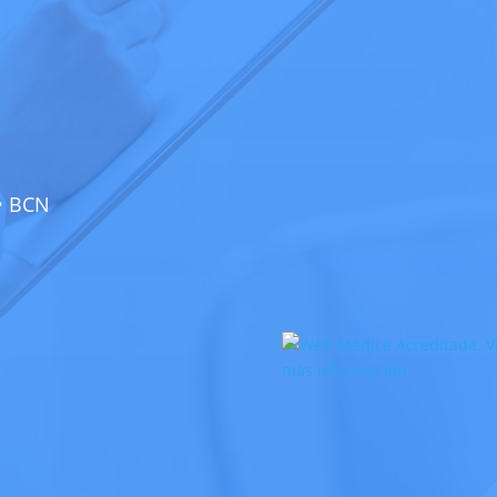
 • BCN