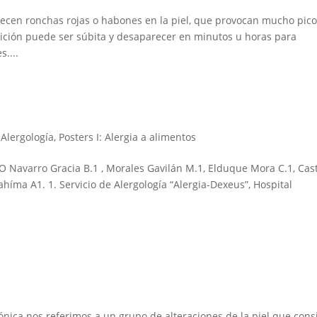
ecen ronchas rojas o habones en la piel, que provocan mucho pico
ición puede ser súbita y desaparecer en minutos u horas para
....
Alergología
,
Posters I: Alergia a alimentos
avarro Gracia B.1 , Morales Gavilán M.1, Elduque Mora C.1, Cast
híma A1. 1. Servicio de Alergología “Alergia-Dexeus”, Hospital
nica nos referimos a un grupo de alteraciones de la piel que cons