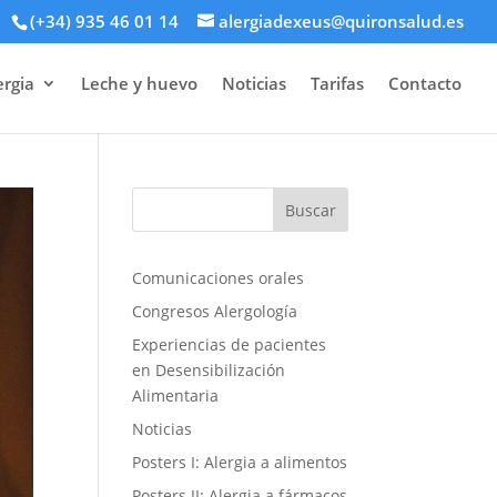
(+34) 935 46 01 14
alergiadexeus@quironsalud.es
ergia
Leche y huevo
Noticias
Tarifas
Contacto
Comunicaciones orales
Congresos Alergología
Experiencias de pacientes
en Desensibilización
Alimentaria
Noticias
Posters I: Alergia a alimentos
Posters II: Alergia a fármacos