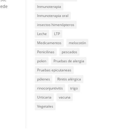
uede
Inmunoterapia
Inmunoterapia oral
insectos himenópteros
Leche
LTP
Medicamentos
melocotón
Penicilinas
pescados
.
polen
Pruebas de alergia
Pruebas epicutaneas
pólenes
Rinitis alérgica
rinoconjuntivitis
trigo
Urticaria
vacuna
Vegetales