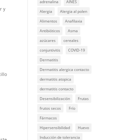
adrenalina
AINES
r y
Alergia
Alergia al polen
Alimentos
Anafilaxia
Antibióticos
Asma
azúcares
cereales
conjuntivitis
COVID-19
Dermatitis
Dermatitis alergica contacto
illo
dermatitis atopica
dermatitis contacto
Desensibilización
Frutas
frutos secos
Frío
Fármacos
Hipersensibilidad
Huevo
Inducción de tolerancia
iste