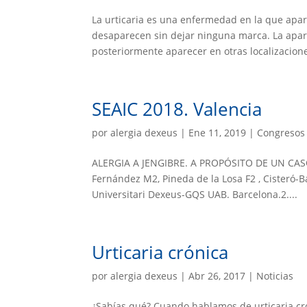
La urticaria es una enfermedad en la que apar
desaparecen sin dejar ninguna marca. La apar
posteriormente aparecer en otras localizaciones
SEAIC 2018. Valencia
por
alergia dexeus
|
Ene 11, 2019
|
Congresos 
ALERGIA A JENGIBRE. A PROPÓSITO DE UN CASO N
Fernández M2, Pineda de la Losa F2 , Cisteró-Ba
Universitari Dexeus-GQS UAB. Barcelona.2....
Urticaria crónica
por
alergia dexeus
|
Abr 26, 2017
|
Noticias
¿Sabías qué? Cuando hablamos de urticaria cró