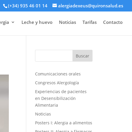
(+34) 935 46 01 14
alergiadexeus@quironsalud.es
ergia
Leche y huevo
Noticias
Tarifas
Contacto
2
Comunicaciones orales
Congresos Alergología
Experiencias de pacientes
en Desensibilización
Alimentaria
Noticias
Posters I: Alergia a alimentos
Posters II: Alergia a fármacos