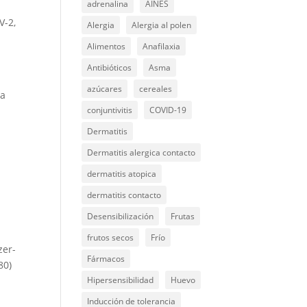
adrenalina
AINES
V-2,
Alergia
Alergia al polen
Alimentos
Anafilaxia
Antibióticos
Asma
azúcares
cereales
ia
conjuntivitis
COVID-19
Dermatitis
Dermatitis alergica contacto
dermatitis atopica
dermatitis contacto
Desensibilización
Frutas
frutos secos
Frío
zer-
Fármacos
80)
Hipersensibilidad
Huevo
Inducción de tolerancia