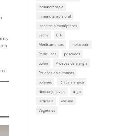
Inmunoterapia
Inmunoterapia oral
la
insectos himenópteros
Leche
LTP
irus
Medicamentos
melocotón
cuna
Penicilinas
pescados
polen
Pruebas de alergia
tros
Pruebas epicutaneas
pólenes
Rinitis alérgica
rinoconjuntivitis
trigo
Urticaria
vacuna
Vegetales