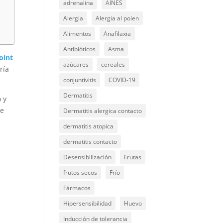
adrenalina
AINES
Alergia
Alergia al polen
Alimentos
Anafilaxia
Antibióticos
Asma
oint
azúcares
cereales
ría
conjuntivitis
COVID-19
Dermatitis
o y
de
Dermatitis alergica contacto
dermatitis atopica
e
dermatitis contacto
Desensibilización
Frutas
frutos secos
Frío
Fármacos
Hipersensibilidad
Huevo
Inducción de tolerancia