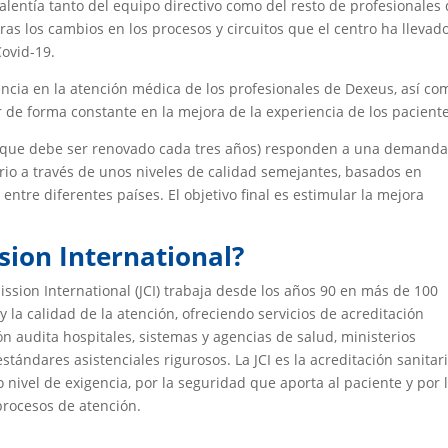
valentía tanto del equipo directivo como del resto de profesionales
ras los cambios en los procesos y circuitos que el centro ha llevad
ovid-19.
ncia en la atención médica de los profesionales de Dexeus, así co
r de forma constante en la mejora de la experiencia de los paciente
o (que debe ser renovado cada tres años) responden a una demand
ario a través de unos niveles de calidad semejantes, basados en
ntre diferentes países. El objetivo final es estimular la mejora
sion International?
ssion International (JCI) trabaja desde los años 90 en más de 100
 la calidad de la atención, ofreciendo servicios de acreditación
ión audita hospitales, sistemas y agencias de salud, ministerios
ándares asistenciales rigurosos. La JCI es la acreditación sanitar
 nivel de exigencia, por la seguridad que aporta al paciente y por 
procesos de atención.