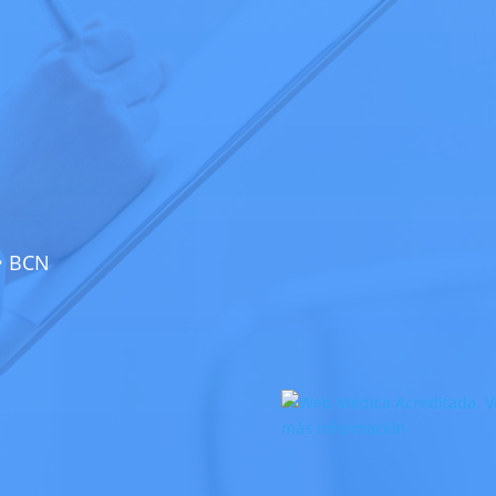
 • BCN