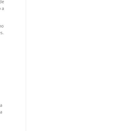
 de
o a
mo
s.
a
ia
la