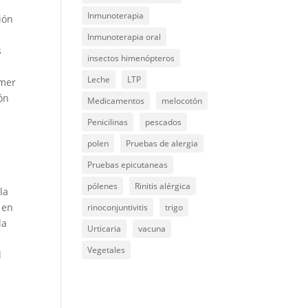
Inmunoterapia
ión
Inmunoterapia oral
s
insectos himenópteros
Leche
LTP
imer
ón
Medicamentos
melocotón
Penicilinas
pescados
polen
Pruebas de alergia
Pruebas epicutaneas
pólenes
Rinitis alérgica
la
 en
rinoconjuntivitis
trigo
la
Urticaria
vacuna
Vegetales
l