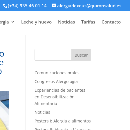
(+34) 935 46 01 14
alergiadexeus@quironsalud.es
ergia
Leche y huevo
Noticias
Tarifas
Contacto
do
e
o
Comunicaciones orales
Congresos Alergología
Experiencias de pacientes
en Desensibilización
Alimentaria
Noticias
Posters I: Alergia a alimentos
Posters II: Alergia a fármacos