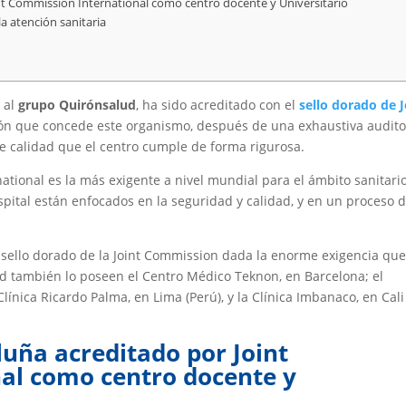
nt Commission International como centro docente y Universitario
la atención sanitaria
e al
grupo Quirónsalud
, ha sido acreditado con el
sello dorado de J
ión que concede este organismo, después de una exhaustiva audito
e calidad que el centro cumple de forma rigurosa.
national es la más exigente a nivel mundial para el ámbito sanitari
spital están enfocados en la seguridad y calidad, y en un proceso 
sello dorado de la Joint Commission dada la enorme exigencia qu
ud también lo poseen el Centro Médico Teknon, en Barcelona; el
línica Ricardo Palma, en Lima (Perú), y la Clínica Imbanaco, en Cali
luña acreditado por Joint
al como centro docente y