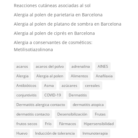
Reacciones cutáneas asociadas al sol
Alergia al polen de parietaria en Barcelona
Alergia al polen de platano de sombra en Barcelona
Alergia al polen de ciprés en Barcelona
Alergia a conservantes de cosméticos:
Metilisotiazolinona
acaros
acaros del polvo
adrenalina
AINES
Alergia
Alergia al polen
Alimentos
Anafilaxia
Antibióticos
Asma
azúcares
cereales
conjuntivitis
COVID-19
Dermatitis
Dermatitis alergica contacto
dermatitis atopica
dermatitis contacto
Desensibilización
Frutas
frutos secos
Frío
Fármacos
Hipersensibilidad
Huevo
Inducción de tolerancia
Inmunoterapia