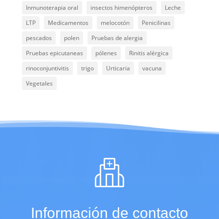
Inmunoterapia oral
insectos himenópteros
Leche
LTP
Medicamentos
melocotón
Penicilinas
pescados
polen
Pruebas de alergia
Pruebas epicutaneas
pólenes
Rinitis alérgica
rinoconjuntivitis
trigo
Urticaria
vacuna
Vegetales
Información de contacto