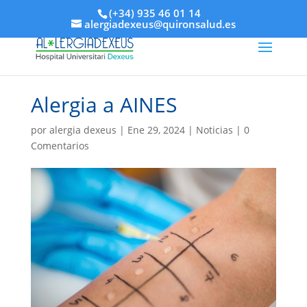
(+34) 935 46 01 14
alergiadexeus@quironsalud.es
Alergia a AINES
por
alergia dexeus
|
Ene 29, 2024
|
Noticias
|
0
Comentarios