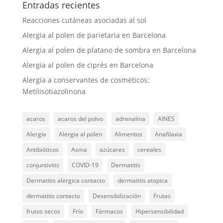
Entradas recientes
Reacciones cutáneas asociadas al sol
Alergia al polen de parietaria en Barcelona
Alergia al polen de platano de sombra en Barcelona
Alergia al polen de ciprés en Barcelona
Alergia a conservantes de cosméticos:
Metilisotiazolinona
acaros
acaros del polvo
adrenalina
AINES
Alergia
Alergia al polen
Alimentos
Anafilaxia
Antibióticos
Asma
azúcares
cereales
conjuntivitis
COVID-19
Dermatitis
Dermatitis alergica contacto
dermatitis atopica
dermatitis contacto
Desensibilización
Frutas
frutos secos
Frío
Fármacos
Hipersensibilidad