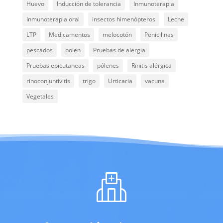
Huevo
Inducción de tolerancia
Inmunoterapia
Inmunoterapia oral
insectos himenópteros
Leche
LTP
Medicamentos
melocotón
Penicilinas
pescados
polen
Pruebas de alergia
Pruebas epicutaneas
pólenes
Rinitis alérgica
rinoconjuntivitis
trigo
Urticaria
vacuna
Vegetales