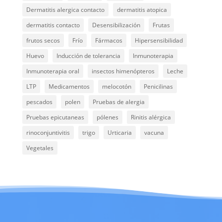
Dermatitis alergica contacto
dermatitis atopica
dermatitis contacto
Desensibilización
Frutas
frutos secos
Frío
Fármacos
Hipersensibilidad
Huevo
Inducción de tolerancia
Inmunoterapia
Inmunoterapia oral
insectos himenópteros
Leche
LTP
Medicamentos
melocotón
Penicilinas
pescados
polen
Pruebas de alergia
Pruebas epicutaneas
pólenes
Rinitis alérgica
rinoconjuntivitis
trigo
Urticaria
vacuna
Vegetales