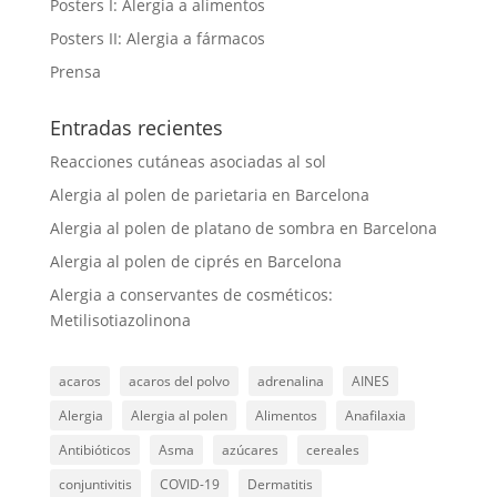
Posters I: Alergia a alimentos
Posters II: Alergia a fármacos
Prensa
Entradas recientes
Reacciones cutáneas asociadas al sol
Alergia al polen de parietaria en Barcelona
Alergia al polen de platano de sombra en Barcelona
Alergia al polen de ciprés en Barcelona
Alergia a conservantes de cosméticos:
Metilisotiazolinona
acaros
acaros del polvo
adrenalina
AINES
Alergia
Alergia al polen
Alimentos
Anafilaxia
Antibióticos
Asma
azúcares
cereales
conjuntivitis
COVID-19
Dermatitis