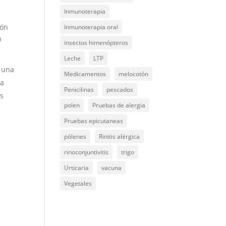
Inmunoterapia
ión
Inmunoterapia oral
n
insectos himenópteros
Leche
LTP
 una
Medicamentos
melocotón
La
Penicilinas
pescados
os
polen
Pruebas de alergia
Pruebas epicutaneas
pólenes
Rinitis alérgica
rinoconjuntivitis
trigo
Urticaria
vacuna
Vegetales