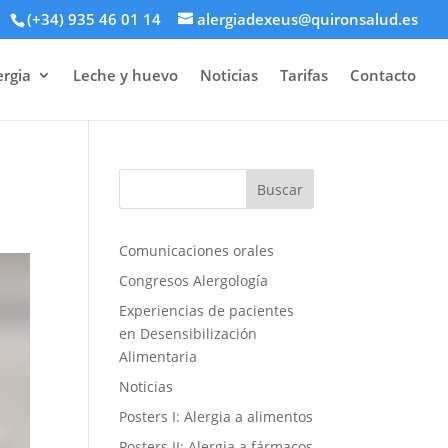
(+34) 935 46 01 14
alergiadexeus@quironsalud.es
ergia
Leche y huevo
Noticias
Tarifas
Contacto
Comunicaciones orales
Congresos Alergología
Experiencias de pacientes
en Desensibilización
Alimentaria
Noticias
Posters I: Alergia a alimentos
Posters II: Alergia a fármacos