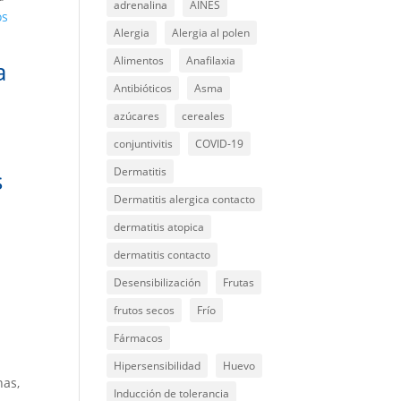
adrenalina
AINES
os
Alergia
Alergia al polen
Alimentos
Anafilaxia
a
Antibióticos
Asma
azúcares
cereales
conjuntivitis
COVID-19
Dermatitis
s
Dermatitis alergica contacto
dermatitis atopica
dermatitis contacto
Desensibilización
Frutas
frutos secos
Frío
Fármacos
Hipersensibilidad
Huevo
nas,
Inducción de tolerancia