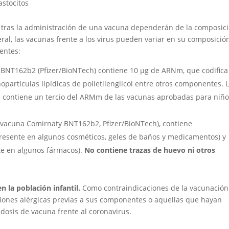
astocitos
 tras la administración de una vacuna dependerán de la composic
neral, las vacunas frente a los virus pueden variar en su composició
ientes:
BNT162b2 (Pfizer/BioNTech) contiene 10 μg de ARNm, que codifica
opartículas lipídicas de polietilenglicol entre otros componentes. 
s contiene un tercio del ARMm de las vacunas aprobadas para niñ
la vacuna Comirnaty BNT162b2, Pfizer/BioNTech), contiene
resente en algunos cosméticos, geles de baños y medicamentos) y
e en algunos fármacos).
No contiene trazas de huevo ni otros
en la población infantil.
Como contraindicaciones de la vacunación
ciones alérgicas previas a sus componentes o aquellas que hayan
dosis de vacuna frente al coronavirus.