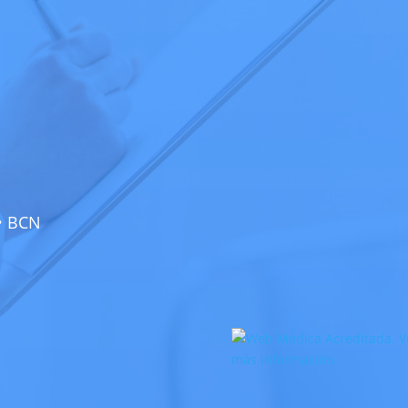
 • BCN